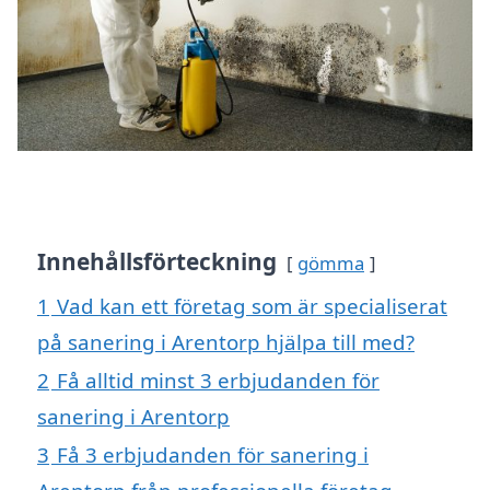
Innehållsförteckning
gömma
1
Vad kan ett företag som är specialiserat
på sanering i Arentorp hjälpa till med?
2
Få alltid minst 3 erbjudanden för
sanering i Arentorp
3
Få 3 erbjudanden för sanering i