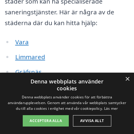
städer som kan ha specialiserade
saneringstjänster. Här är några av de
städerna där du kan hitta hjälp:
Vara
Limmared
Gräfsnäs
×
Denna webbplats använder
Skara
cookies
Denna webbplats använder cookies för att förbättra
Hjo
användarupplevelsen. Genom att använda vår webbplats samtycker
du till alla cookies i enlighet med vår cookiepolicy.
Läs mer
Tidaholm
ACCEPTERA ALLA
AVVISA ALLT
Herrljunga