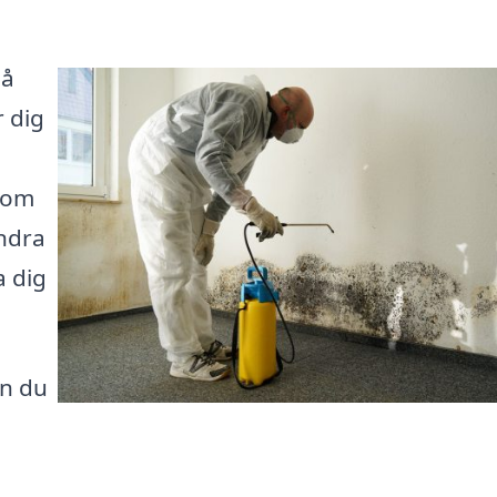
Då
r dig
t om
andra
a dig
an du