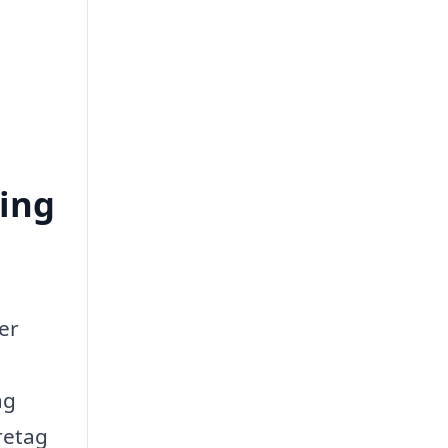
ring
er
ag
retag