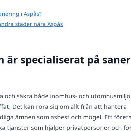
anering i Aspås?
i andra städer nära Aspås
 är specialiserat på sane
lla och säkra både inomhus- och utomhusmiljö
fat. Det kan röra sig om allt från att hantera
skadliga ämnen som asbest och mögel. Ett föret
ika tjänster som hjälper privatpersoner och fö