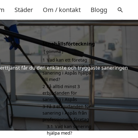
m
Städer
Om / kontakt
Blogg
Innehållsförteckning
gömma
1
Vad kan ett företag
som är specialiserat på
ferttjänst får du den enklaste och tryggaste saneringen
sanering i Aspås hjälpa
till med?
2
Få alltid minst 3
erbjudanden för
sanering i Aspås
3
Få 3 erbjudanden för
sanering i Aspås från
professionella företag
3.1
Vad kan sanering
hjälpa med?