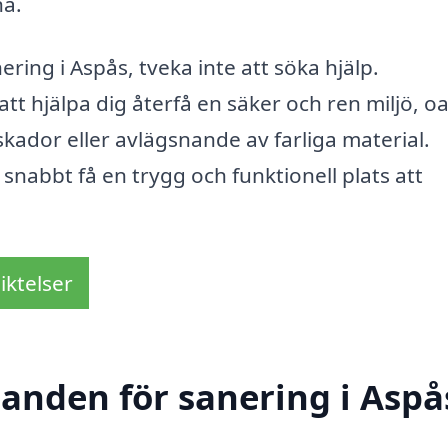
na.
ng i Aspås, tveka inte att söka hjälp.
tt hjälpa dig återfå en säker och ren miljö, o
ador eller avlägsnande av farliga material.
nabbt få en trygg och funktionell plats att
iktelser
danden för sanering i Aspå