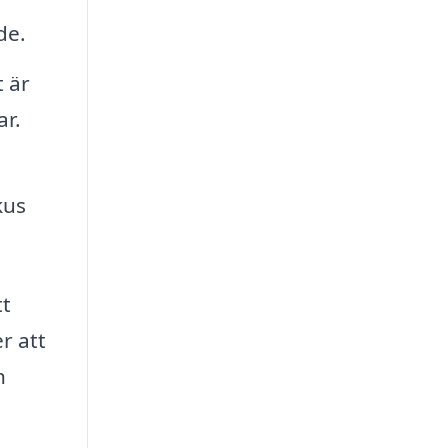
de.
t är
ar.
kus
tt
r att
h