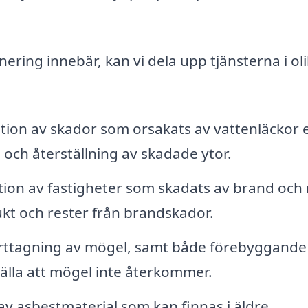
nering innebär, kan vi dela upp tjänsterna i ol
ion av skador som orsakats av vattenläckor e
 och återställning av skadade ytor.
ion av fastigheter som skadats av brand och 
ukt och rester från brandskador.
orttagning av mögel, samt både förebyggande
tälla att mögel inte återkommer.
v asbestmaterial som kan finnas i äldre