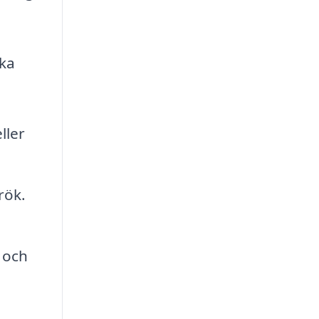
ika
ller
rök.
 och