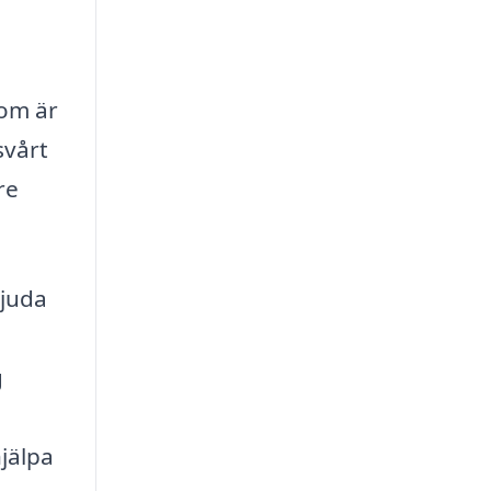
som är
svårt
re
bjuda
g
hjälpa