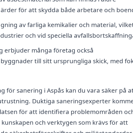
tgärder för att skydda både arbetare och boen
ning av farliga kemikalier och material, vilke
strier och vid speciella avfallsbortskaffning
 erbjuder många företag också
 byggnader till sitt ursprungliga skick, med fo
ag för sanering i Aspås kan du vara säker på a
utrustning. Duktiga saneringsexperter komme
atsen för att identifiera problemområden oc
å kunskapen och verktygen som krävs för att