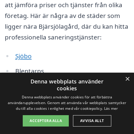
att jämföra priser och tjänster från olika
företag. Här är några av de städer som
ligger nära Bjärsjölagård, där du kan hitta
professionella saneringstjänster:
Sjöbo
Blentarps
×
Denna webbplats använder
Bollhuset
cookies
Denna webbplats använder cookies för att förbättra
Borrby
användarupplevelsen. Genom att använda vår webbplats samtycker
du till alla cookies i enlighet med vår cookiepolicy.
Läs mer
Glimåkra
ACCEPTERA ALLA
AVVISA ALLT
Österlen