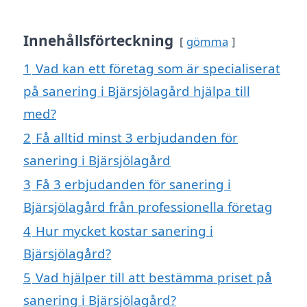
Innehållsförteckning
gömma
1
Vad kan ett företag som är specialiserat
på sanering i Bjärsjölagård hjälpa till
med?
2
Få alltid minst 3 erbjudanden för
sanering i Bjärsjölagård
3
Få 3 erbjudanden för sanering i
Bjärsjölagård från professionella företag
4
Hur mycket kostar sanering i
Bjärsjölagård?
5
Vad hjälper till att bestämma priset på
sanering i Bjärsjölagård?