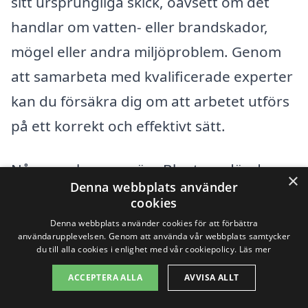
sitt ursprungliga skick, oavsett om det
handlar om vatten- eller brandskador,
mögel eller andra miljöproblem. Genom
att samarbeta med kvalificerade experter
kan du försäkra dig om att arbetet utförs
på ett korrekt och effektivt sätt.
Några av byarna nära Blentarp där du
×
Denna webbplats använder
kan hitta saneringstjänster inkluderar:
cookies
Denna webbplats använder cookies för att förbättra
Sjöbo
användarupplevelsen. Genom att använda vår webbplats samtycker
du till alla cookies i enlighet med vår cookiepolicy.
Läs mer
Bollatorp
ACCEPTERA ALLA
AVVISA ALLT
Östra Kävlinge