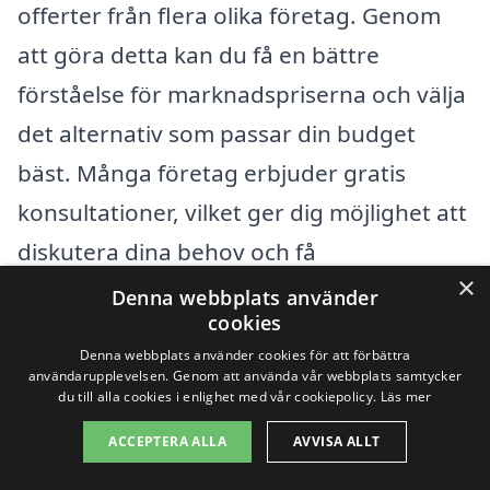
offerter från flera olika företag. Genom
att göra detta kan du få en bättre
förståelse för marknadspriserna och välja
det alternativ som passar din budget
bäst. Många företag erbjuder gratis
konsultationer, vilket ger dig möjlighet att
diskutera dina behov och få
×
rekommendationer om den bästa
Denna webbplats använder
cookies
lösningen för just din situation.
Denna webbplats använder cookies för att förbättra
användarupplevelsen. Genom att använda vår webbplats samtycker
Genom att vara väl insatt i vad som
du till alla cookies i enlighet med vår cookiepolicy.
Läs mer
påverkar kostnaden för sanering kan du
ACCEPTERA ALLA
AVVISA ALLT
fatta ett mer informerat beslut och