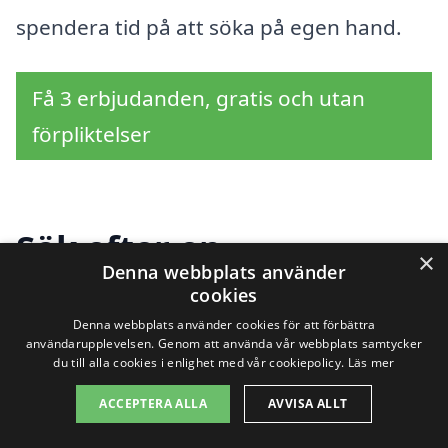
spendera tid på att söka på egen hand.
Få 3 erbjudanden, gratis och utan
förpliktelser
Sök efter en
×
Denna webbplats använder
professionell för
cookies
Denna webbplats använder cookies för att förbättra
sanering i andra städer
användarupplevelsen. Genom att använda vår webbplats samtycker
du till alla cookies i enlighet med vår cookiepolicy.
Läs mer
nära Ekshärad
ACCEPTERA ALLA
AVVISA ALLT