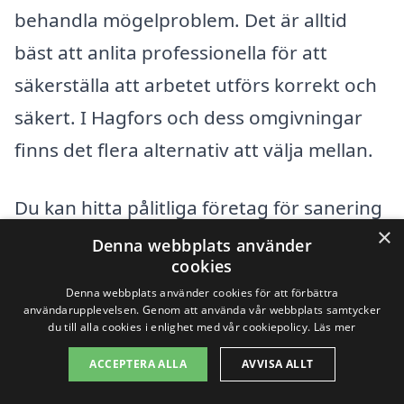
behandla mögelproblem. Det är alltid
bäst att anlita professionella för att
säkerställa att arbetet utförs korrekt och
säkert. I Hagfors och dess omgivningar
finns det flera alternativ att välja mellan.
Du kan hitta pålitliga företag för sanering
×
i närliggande städer som
Munkfors
,
Kil
,
Denna webbplats använder
cookies
Ekshärad
,
Hagfors
,
Torsby
, och Svanskog.
Denna webbplats använder cookies för att förbättra
Här är några anledningar till varför det
användarupplevelsen. Genom att använda vår webbplats samtycker
du till alla cookies i enlighet med vår cookiepolicy.
Läs mer
kan vara bra att överväga företag i dessa
ACCEPTERA ALLA
AVVISA ALLT
områden: