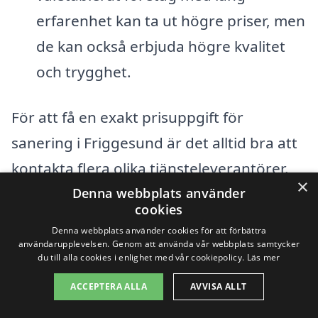
erfarenhet kan ta ut högre priser, men
de kan också erbjuda högre kvalitet
och trygghet.
För att få en exakt prisuppgift för
sanering i Friggesund är det alltid bra att
kontakta flera olika tjänsteleverantörer.
×
Genom att begära kostnadsförslag kan
Denna webbplats använder
cookies
du jämföra priser och tjänster, vilket
Denna webbplats använder cookies för att förbättra
hjälper dig att hitta det bästa alternativet
användarupplevelsen. Genom att använda vår webbplats samtycker
du till alla cookies i enlighet med vår cookiepolicy.
Läs mer
för dina behov. På vår plattform kan du
ACCEPTERA ALLA
AVVISA ALLT
enkelt få kontakt med lokala experter