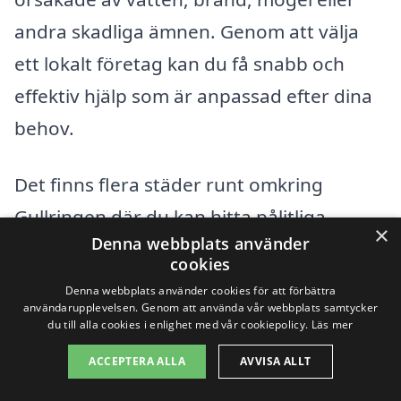
andra skadliga ämnen. Genom att välja
ett lokalt företag kan du få snabb och
effektiv hjälp som är anpassad efter dina
behov.
Det finns flera städer runt omkring
Gullringen där du kan hitta pålitliga
×
Denna webbplats använder
saneringstjänster. Här är en lista över
cookies
några av dem:
Denna webbplats använder cookies för att förbättra
användarupplevelsen. Genom att använda vår webbplats samtycker
du till alla cookies i enlighet med vår cookiepolicy.
Läs mer
Vimmerby
ACCEPTERA ALLA
AVVISA ALLT
Hultsfred