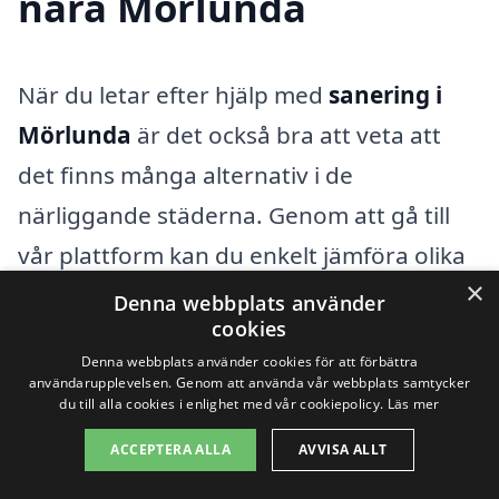
nära Mörlunda
När du letar efter hjälp med
sanering i
Mörlunda
är det också bra att veta att
det finns många alternativ i de
närliggande städerna. Genom att gå till
vår plattform kan du enkelt jämföra olika
×
företag inom sanering och få offerter på
Denna webbplats använder
cookies
tjänster. Det är viktigt att du väljer en
Denna webbplats använder cookies för att förbättra
professionell aktör, eftersom sanering
användarupplevelsen. Genom att använda vår webbplats samtycker
du till alla cookies i enlighet med vår cookiepolicy.
Läs mer
ofta kräver specialistkompetens och rätt
utrustning.
ACCEPTERA ALLA
AVVISA ALLT