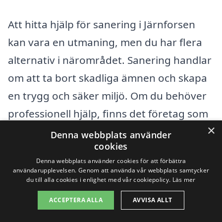
Att hitta hjälp för sanering i Järnforsen
kan vara en utmaning, men du har flera
alternativ i närområdet. Sanering handlar
om att ta bort skadliga ämnen och skapa
en trygg och säker miljö. Om du behöver
professionell hjälp, finns det företag som
×
specialiserar sig på sanering i de
Denna webbplats använder
cookies
omkringliggande städerna. Här är några
Denna webbplats använder cookies för att förbättra
av städerna där du kan hitta experter:
användarupplevelsen. Genom att använda vår webbplats samtycker
du till alla cookies i enlighet med vår cookiepolicy.
Läs mer
Hultsfred
ACCEPTERA ALLA
AVVISA ALLT