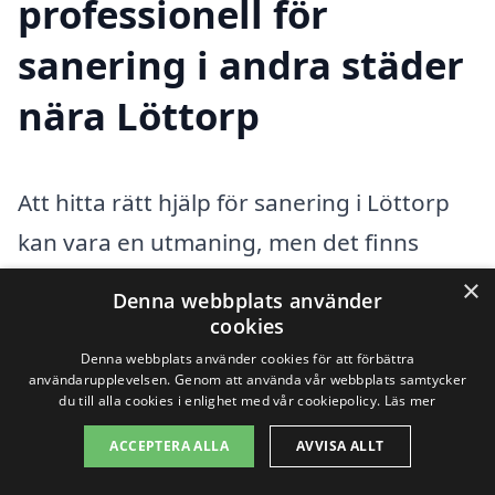
professionell för
sanering i andra städer
nära Löttorp
Att hitta rätt hjälp för sanering i Löttorp
kan vara en utmaning, men det finns
många alternativa städer i närheten där
×
Denna webbplats använder
du också kan hitta professionella
cookies
saneringstjänster. Sanering är en viktig
Denna webbplats använder cookies för att förbättra
användarupplevelsen. Genom att använda vår webbplats samtycker
process för att hantera skador orsakade
du till alla cookies i enlighet med vår cookiepolicy.
Läs mer
av vatten, mögel, eller andra
ACCEPTERA ALLA
AVVISA ALLT
miljöproblem. Genom att använda vår