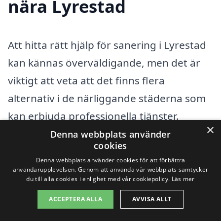
nära Lyrestad
Att hitta rätt hjälp för sanering i Lyrestad
kan kännas överväldigande, men det är
viktigt att veta att det finns flera
alternativ i de närliggande städerna som
kan erbjuda professionella tjänster.
×
Sanering omfattar en rad olika områden,
Denna webbplats använder
cookies
inklusive avlägsnande av skadliga ämnen
Denna webbplats använder cookies för att förbättra
som mögel, asbest eller andra hälsorisker.
användarupplevelsen. Genom att använda vår webbplats samtycker
du till alla cookies i enlighet med vår cookiepolicy.
Läs mer
För att göra din sökning enklare har vi
ACCEPTERA ALLA
AVVISA ALLT
samlat information om kompetenta