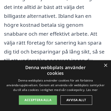
det inte alltid är bäst att välja det
billigaste alternativet. Ibland kan en
högre kostnad betala sig genom
snabbare och mer effektivt arbete. Att
välja rätt företag för sanering kan spara
dig tid och besparingar på lång sikt, så se
till att undersöka noggrant innan du
×
Denna webbplats använder
fattar ditt beslut.
cookies
Denna webbplats använder cookies för att förbättra
användarupplevelsen. Genom att använda vår webbplats samtycker
Få 3 erbjudanden, gratis och utan
du till alla cookies i enlighet med vår cookiepolicy.
Läs mer
förpliktelser
ACCEPTERA ALLA
AVVISA ALLT