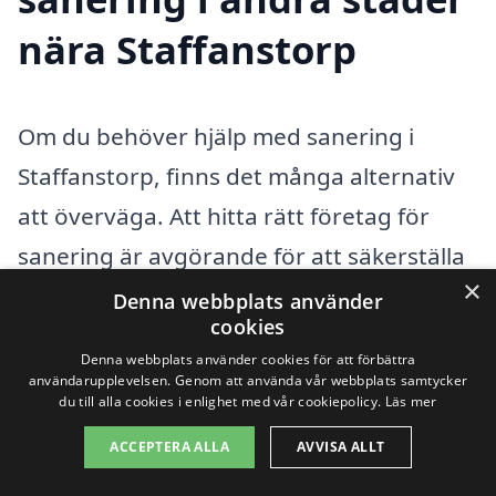
nära Staffanstorp
Om du behöver hjälp med sanering i
Staffanstorp, finns det många alternativ
att överväga. Att hitta rätt företag för
sanering är avgörande för att säkerställa
×
att arbetet utförs på ett effektivt och
Denna webbplats använder
cookies
professionellt sätt. Saneringsprocessen
Denna webbplats använder cookies för att förbättra
kan variera beroende på typen av
användarupplevelsen. Genom att använda vår webbplats samtycker
du till alla cookies i enlighet med vår cookiepolicy.
Läs mer
sanering som behövs, oavsett om det
ACCEPTERA ALLA
AVVISA ALLT
handlar om skadedjursbekämpning,
asbestsanering eller sanering efter