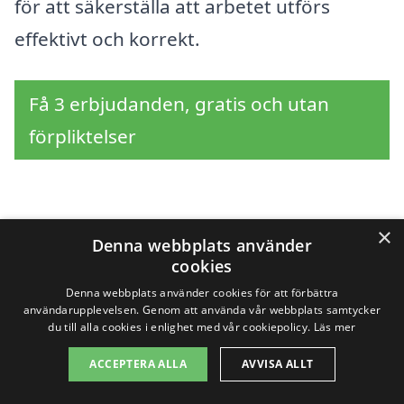
för att säkerställa att arbetet utförs
effektivt och korrekt.
Få 3 erbjudanden, gratis och utan
förpliktelser
Sök efter en
×
Denna webbplats använder
cookies
professionell för
Denna webbplats använder cookies för att förbättra
sanering i andra städer
användarupplevelsen. Genom att använda vår webbplats samtycker
du till alla cookies i enlighet med vår cookiepolicy.
Läs mer
nära Skepplanda
ACCEPTERA ALLA
AVVISA ALLT