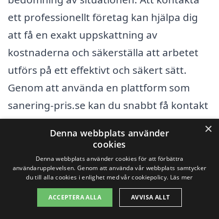
ett professionellt företag kan hjälpa dig
att få en exakt uppskattning av
kostnaderna och säkerställa att arbetet
utförs på ett effektivt och säkert sätt.
Genom att använda en plattform som
sanering-pris.se kan du snabbt få kontakt
med kvalificerade företag och jämföra
×
Denna webbplats använder
deras tjänster och priser. Det gör det
cookies
enklare för dig att fatta ett informerat
Denna webbplats använder cookies för att förbättra
användarupplevelsen. Genom att använda vår webbplats samtycker
beslut och hitta det bästa erbjudandet för
du till alla cookies i enlighet med vår cookiepolicy.
Läs mer
sanering i Vissefjärda.
ACCEPTERA ALLA
AVVISA ALLT