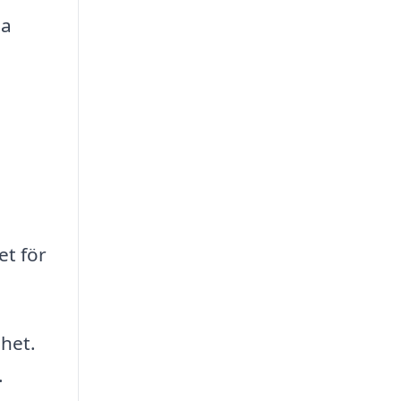
na
a
et för
het.
.