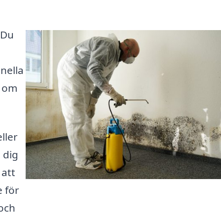
 Du
onella
d om
ller
 dig
 att
e för
 och