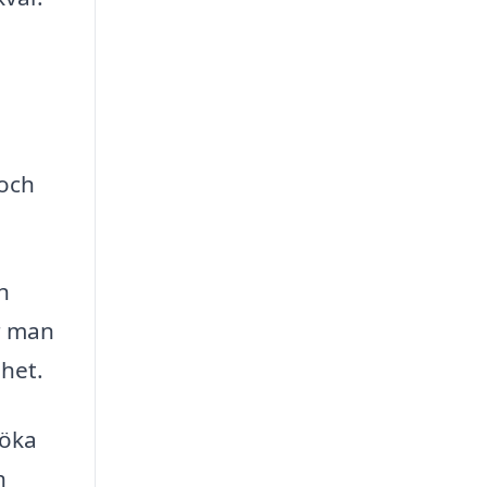
 och
h
er man
mhet.
 öka
h