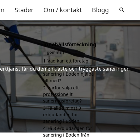
m
Städer
Om / kontakt
Blogg
Innehållsförteckning
gömma
1
Vad kan ett företag
som är specialiserat på
ferttjänst får du den enklaste och tryggaste saneringen
sanering i Boden hjälpa
till med?
2
Varför välja ett
professionellt
saneringsföretag?
3
Få alltid minst 3
erbjudanden för
sanering i Boden
4
Få 3 erbjudanden för
sanering i Boden från