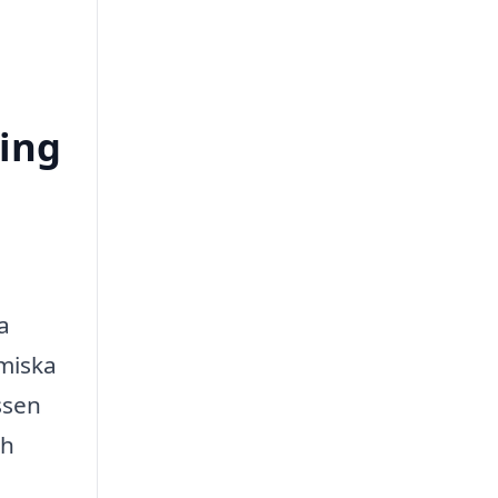
ring
a
emiska
ssen
ch