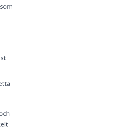
l som
st
etta
 och
elt