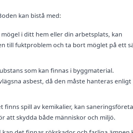
 Boden kan bistå med:
ögel i ditt hem eller din arbetsplats, kan
n till fuktproblem och ta bort möglet på ett s
substans som kan finnas i byggmaterial.
avlägsna asbest, då den måste hanteras enligt
 finns spill av kemikalier, kan saneringsföret
för att skydda både människor och miljö.
 kan det finnas rökskador och farliga ämnen k