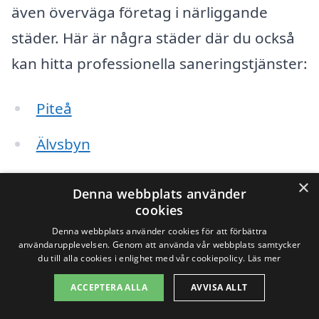
även överväga företag i närliggande
städer. Här är några städer där du också
kan hitta professionella saneringstjänster:
Piteå
Älvsbyn
Boden
×
Denna webbplats använder
cookies
Haparanda
Denna webbplats använder cookies för att förbättra
användarupplevelsen. Genom att använda vår webbplats samtycker
Kalix
du till alla cookies i enlighet med vår cookiepolicy.
Läs mer
Thai
ACCEPTERA ALLA
AVVISA ALLT