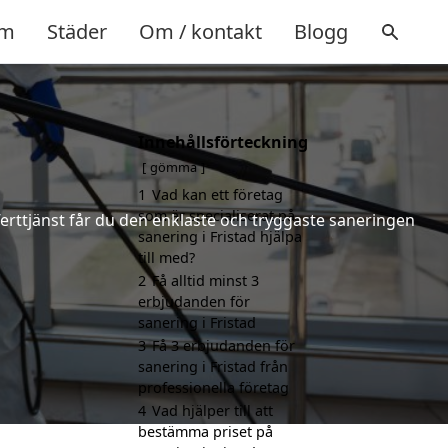
m
Städer
Om / kontakt
Blogg
Innehållsförteckning
gömma
1
Vad kan ett företag
som är specialiserat på
ferttjänst får du den enklaste och tryggaste saneringen
sanering i Fristad hjälpa
till med?
2
Få alltid minst 3
erbjudanden för
sanering i Fristad
3
Få 3 erbjudanden för
sanering i Fristad från
professionella företag
4
Vad hjälper till att
bestämma priset på