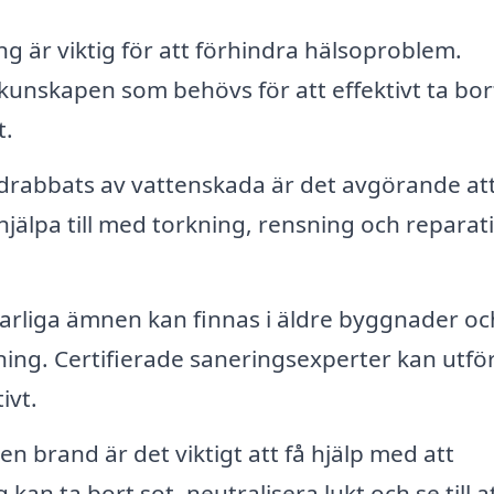
 är viktig för att förhindra hälsoproblem.
unskapen som behövs för att effektivt ta bor
t.
drabbats av vattenskada är det avgörande at
jälpa till med torkning, rensning och reparat
arliga ämnen kan finnas i äldre byggnader oc
ning. Certifierade saneringsexperter kan utfö
ivt.
en brand är det viktigt att få hjälp med att
kan ta bort sot, neutralisera lukt och se till a