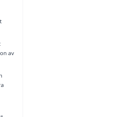
t
t
ion av
h
ra
tt