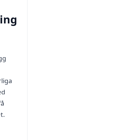
ring
ygg
liga
ed
få
t.