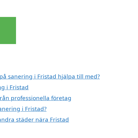
på sanering i Fristad hjälpa till med?
g i Fristad
från professionella företag
anering i Fristad?
 andra städer nära Fristad