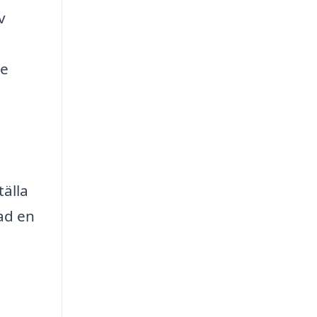
v
re
tälla
vad en