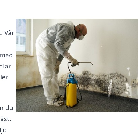
. Vår
g med
dlar
ler
an du
äst.
ljö