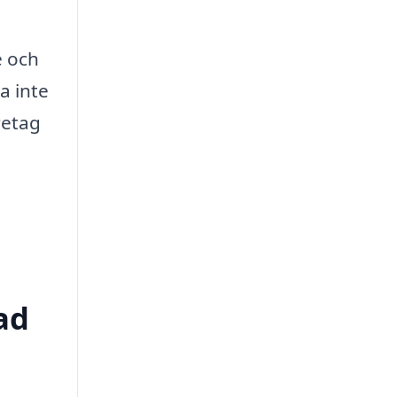
e och
a inte
retag
ad