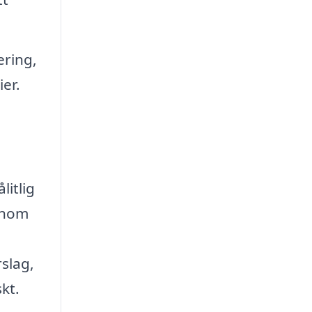
ering,
ier.
litlig
enom
rslag,
kt.