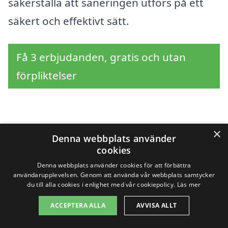
säkerställa att saneringen utförs på ett
säkert och effektivt sätt.
Få 3 erbjudanden, gratis och utan
förpliktelser
Sök efter en
×
Denna webbplats använder
cookies
professionell för
Denna webbplats använder cookies för att förbättra
sanering i andra städer
användarupplevelsen. Genom att använda vår webbplats samtycker
du till alla cookies i enlighet med vår cookiepolicy.
Läs mer
nära Gällivare
ACCEPTERA ALLA
AVVISA ALLT