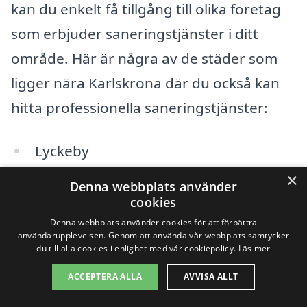
kan du enkelt få tillgång till olika företag
som erbjuder saneringstjänster i ditt
område. Här är några av de städer som
ligger nära Karlskrona där du också kan
hitta professionella saneringstjänster:
Lyckeby
×
Ronneby
Denna webbplats använder
cookies
Sölvesborg
Denna webbplats använder cookies för att förbättra
användarupplevelsen. Genom att använda vår webbplats samtycker
du till alla cookies i enlighet med vår cookiepolicy.
Läs mer
Olofström
ACCEPTERA ALLA
AVVISA ALLT
Kyrkhult