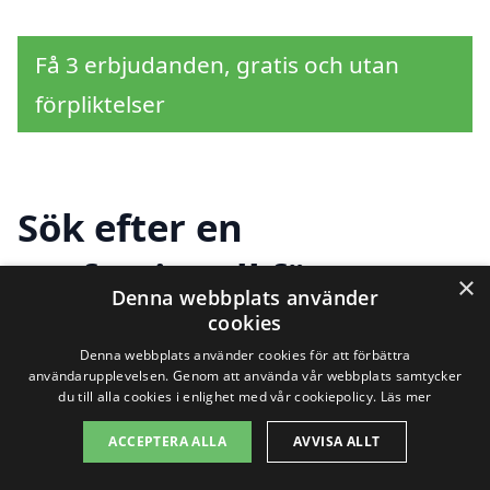
Få 3 erbjudanden, gratis och utan
förpliktelser
Sök efter en
professionell för
×
Denna webbplats använder
sanering i andra städer
cookies
Denna webbplats använder cookies för att förbättra
nära Lilla Edet västra
användarupplevelsen. Genom att använda vår webbplats samtycker
du till alla cookies i enlighet med vår cookiepolicy.
Läs mer
ACCEPTERA ALLA
AVVISA ALLT
Om du letar efter hjälp med sanering i