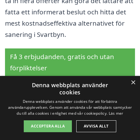
ta in flera offerter kan göra det lättare att
fatta ett informerat beslut och hitta det
mest kostnadseffektiva alternativet för
sanering i Svartbyn.
Få 3 erbjudanden, gratis och utan
förpliktelser
×
Denna webbplats använder
cookies
Sök efter en
Denna webbplats använder cookies för att förbättra
användarupplevelsen. Genom att använda vår webbplats samtycker
professionell för
du till alla cookies i enlighet med vår cookiepolicy.
Läs mer
ACCEPTERA ALLA
AVVISA ALLT
sanering i andra städer